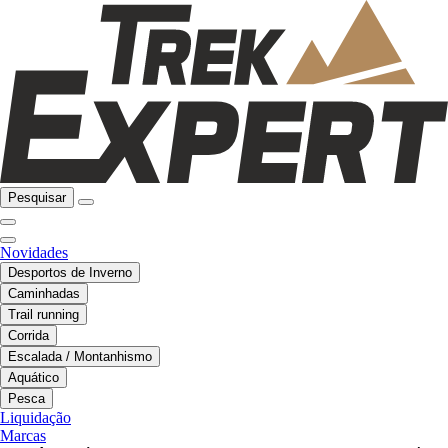
Pesquisar
Novidades
Desportos de Inverno
Caminhadas
Trail running
Corrida
Escalada / Montanhismo
Aquático
Pesca
Liquidação
Marcas