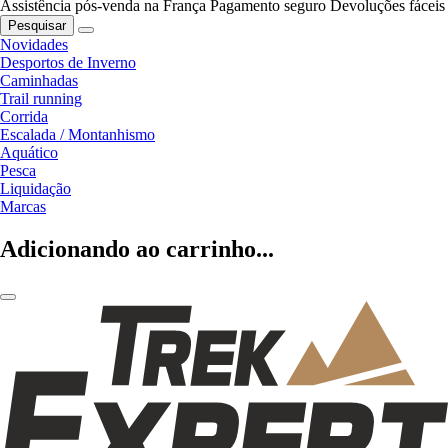
Assistência pós-venda na França
Pagamento seguro
Devoluções fáceis
Pesquisar
Novidades
Desportos de Inverno
Caminhadas
Trail running
Corrida
Escalada / Montanhismo
Aquático
Pesca
Liquidação
Marcas
Adicionando ao carrinho...