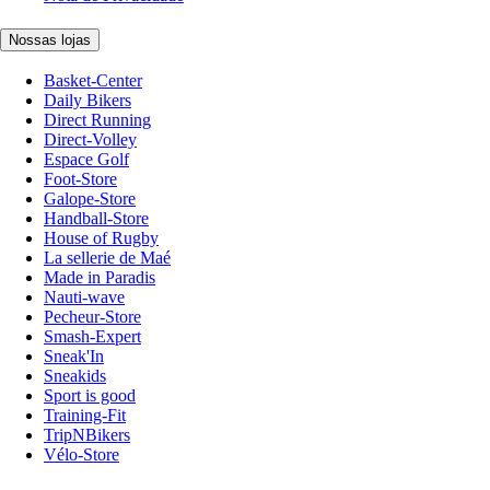
Nossas lojas
Basket-Center
Daily Bikers
Direct Running
Direct-Volley
Espace Golf
Foot-Store
Galope-Store
Handball-Store
House of Rugby
La sellerie de Maé
Made in Paradis
Nauti-wave
Pecheur-Store
Smash-Expert
Sneak'In
Sneakids
Sport is good
Training-Fit
TripNBikers
Vélo-Store