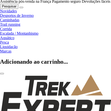
Assistência pós-venda na França
Pagamento seguro
Devoluções fáceis
Pesquisar
Novidades
Desportos de Inverno
Caminhadas
Trail running
Corrida
Escalada / Montanhismo
Aquático
Pesca
Liquidação
Marcas
Adicionando ao carrinho...