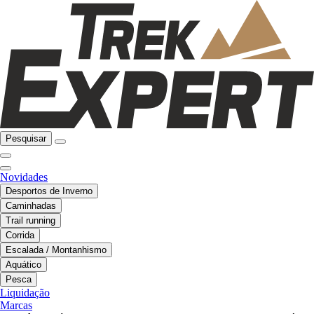
Pesquisar
Novidades
Desportos de Inverno
Caminhadas
Trail running
Corrida
Escalada / Montanhismo
Aquático
Pesca
Liquidação
Marcas