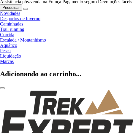
Assistência pós-venda na França
Pagamento seguro
Devoluções fáceis
Pesquisar
Novidades
Desportos de Inverno
Caminhadas
Trail running
Corrida
Escalada / Montanhismo
Aquático
Pesca
Liquidação
Marcas
Adicionando ao carrinho...