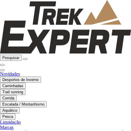
Pesquisar
Novidades
Desportos de Inverno
Caminhadas
Trail running
Corrida
Escalada / Montanhismo
Aquático
Pesca
Liquidação
Marcas