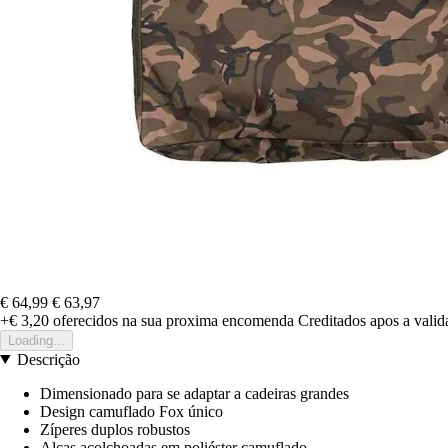
€ 64,99
€ 63,97
+€ 3,20
oferecidos na sua proxima encomenda
Creditados apos a vali
Loading...
Descrição
Dimensionado para se adaptar a cadeiras grandes
Design camuflado Fox único
Zíperes duplos robustos
Alças acolchoadas em poliéster camuflado