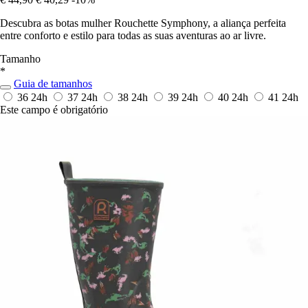
Descubra as botas mulher Rouchette Symphony, a aliança perfeita
entre conforto e estilo para todas as suas aventuras ao ar livre.
Tamanho
*
Guia de tamanhos
36
24h
37
24h
38
24h
39
24h
40
24h
41
24h
Este campo é obrigatório