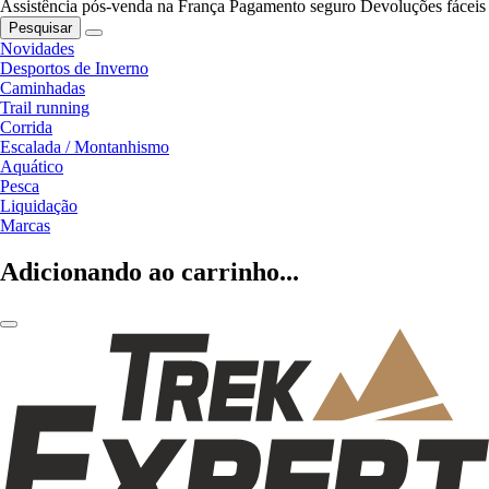
Assistência pós-venda na França
Pagamento seguro
Devoluções fáceis
Pesquisar
Novidades
Desportos de Inverno
Caminhadas
Trail running
Corrida
Escalada / Montanhismo
Aquático
Pesca
Liquidação
Marcas
Adicionando ao carrinho...