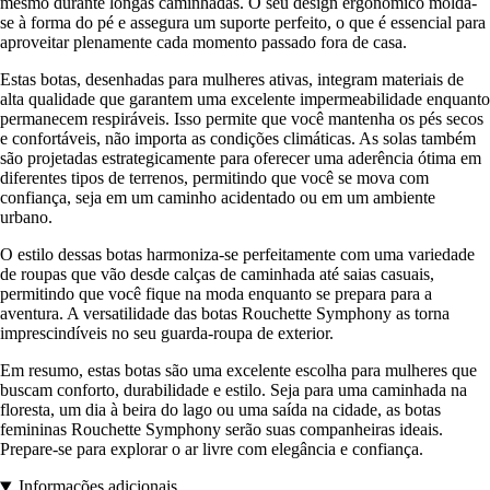
mesmo durante longas caminhadas. O seu design ergonômico molda-
se à forma do pé e assegura um suporte perfeito, o que é essencial para
aproveitar plenamente cada momento passado fora de casa.
Estas botas, desenhadas para mulheres ativas, integram materiais de
alta qualidade que garantem uma excelente impermeabilidade enquanto
permanecem respiráveis. Isso permite que você mantenha os pés secos
e confortáveis, não importa as condições climáticas. As solas também
são projetadas estrategicamente para oferecer uma aderência ótima em
diferentes tipos de terrenos, permitindo que você se mova com
confiança, seja em um caminho acidentado ou em um ambiente
urbano.
O estilo dessas botas harmoniza-se perfeitamente com uma variedade
de roupas que vão desde calças de caminhada até saias casuais,
permitindo que você fique na moda enquanto se prepara para a
aventura. A versatilidade das botas Rouchette Symphony as torna
imprescindíveis no seu guarda-roupa de exterior.
Em resumo, estas botas são uma excelente escolha para mulheres que
buscam conforto, durabilidade e estilo. Seja para uma caminhada na
floresta, um dia à beira do lago ou uma saída na cidade, as botas
femininas Rouchette Symphony serão suas companheiras ideais.
Prepare-se para explorar o ar livre com elegância e confiança.
Informações adicionais