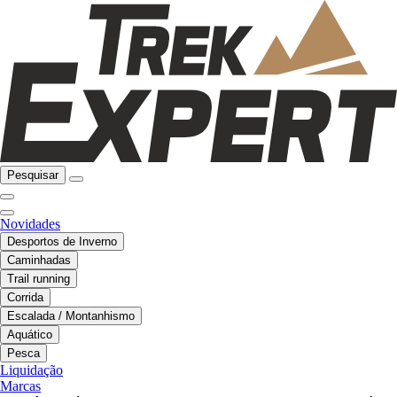
Pesquisar
Novidades
Desportos de Inverno
Caminhadas
Trail running
Corrida
Escalada / Montanhismo
Aquático
Pesca
Liquidação
Marcas