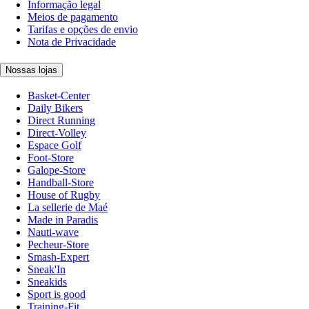
Informação legal
Meios de pagamento
Tarifas e opções de envio
Nota de Privacidade
Nossas lojas
Basket-Center
Daily Bikers
Direct Running
Direct-Volley
Espace Golf
Foot-Store
Galope-Store
Handball-Store
House of Rugby
La sellerie de Maé
Made in Paradis
Nauti-wave
Pecheur-Store
Smash-Expert
Sneak'In
Sneakids
Sport is good
Training-Fit