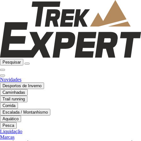
Pesquisar
Novidades
Desportos de Inverno
Caminhadas
Trail running
Corrida
Escalada / Montanhismo
Aquático
Pesca
Liquidação
Marcas