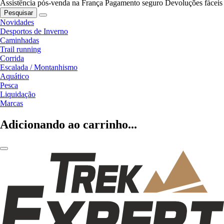
Assistência pós-venda na França
Pagamento seguro
Devoluções fáceis
Pesquisar
Novidades
Desportos de Inverno
Caminhadas
Trail running
Corrida
Escalada / Montanhismo
Aquático
Pesca
Liquidação
Marcas
Adicionando ao carrinho...