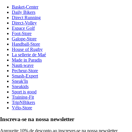
Basket-Center
Daily Bikers
Direct Running
Direct-Volley
Espace Golf
Foot-Store
Galope-Store
Handball-Store
House of Rugby
La sellerie de Maé
Made in Paradis
Nauti-wave
Pecheur-Store
Smash-Expert
Sneak'In
Sneakids
Sport is good
Training-Fit
TripNBikers
Vélo-Store
Inscreva-se na nossa newsletter
Aproveite 10% de desconto ao inscrever-se na nossa newsletter