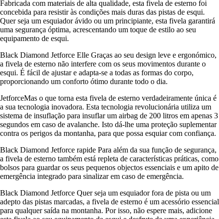
Fabricada com materiais de alta qualidade, esta fivela de esterno foi
concebida para resistir às condições mais duras das pistas de esqui.
Quer seja um esquiador ávido ou um principiante, esta fivela garantirá
uma segurança óptima, acrescentando um toque de estilo ao seu
equipamento de esqui.
Black Diamond Jetforce Elle Graças ao seu design leve e ergonómico,
a fivela de esterno não interfere com os seus movimentos durante o
esqui. É fácil de ajustar e adapta-se a todas as formas do corpo,
proporcionando um conforto ótimo durante todo o dia.
JetforceMas o que torna esta fivela de esterno verdadeiramente única é
a sua tecnologia inovadora. Esta tecnologia revolucionária utiliza um
sistema de insuflação para insuflar um airbag de 200 litros em apenas 3
segundos em caso de avalanche. Isto dá-lhe uma proteção suplementar
contra os perigos da montanha, para que possa esquiar com confiança.
Black Diamond Jetforce rapide Para além da sua função de segurança,
a fivela de esterno também está repleta de características práticas, como
bolsos para guardar os seus pequenos objectos essenciais e um apito de
emergência integrado para sinalizar em caso de emergência.
Black Diamond Jetforce Quer seja um esquiador fora de pista ou um
adepto das pistas marcadas, a fivela de esterno é um acessório essencial
para qualquer saída na montanha. Por isso, não espere mais, adicione