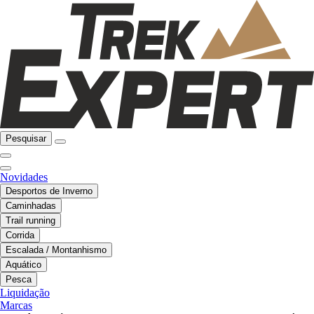
Pesquisar
Novidades
Desportos de Inverno
Caminhadas
Trail running
Corrida
Escalada / Montanhismo
Aquático
Pesca
Liquidação
Marcas