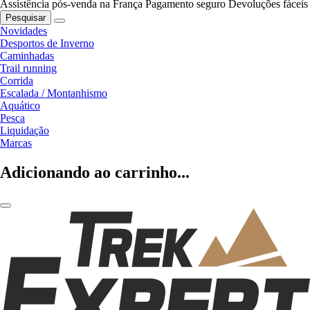
Assistência pós-venda na França
Pagamento seguro
Devoluções fáceis
Pesquisar
Novidades
Desportos de Inverno
Caminhadas
Trail running
Corrida
Escalada / Montanhismo
Aquático
Pesca
Liquidação
Marcas
Adicionando ao carrinho...