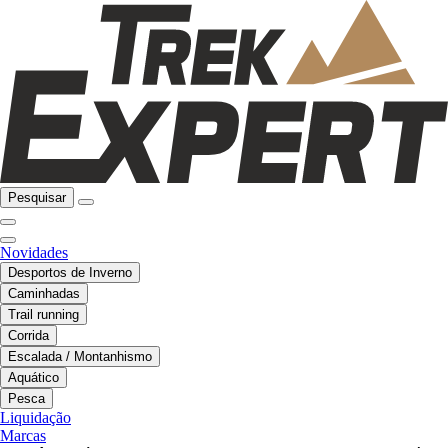
Pesquisar
Novidades
Desportos de Inverno
Caminhadas
Trail running
Corrida
Escalada / Montanhismo
Aquático
Pesca
Liquidação
Marcas