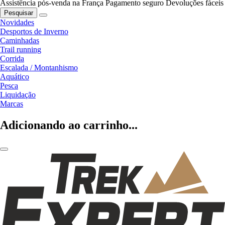
Assistência pós-venda na França
Pagamento seguro
Devoluções fáceis
Pesquisar
Novidades
Desportos de Inverno
Caminhadas
Trail running
Corrida
Escalada / Montanhismo
Aquático
Pesca
Liquidação
Marcas
Adicionando ao carrinho...