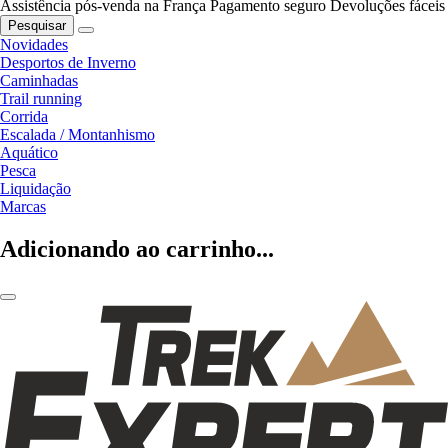
Assistência pós-venda na França
Pagamento seguro
Devoluções fáceis
Pesquisar
Novidades
Desportos de Inverno
Caminhadas
Trail running
Corrida
Escalada / Montanhismo
Aquático
Pesca
Liquidação
Marcas
Adicionando ao carrinho...