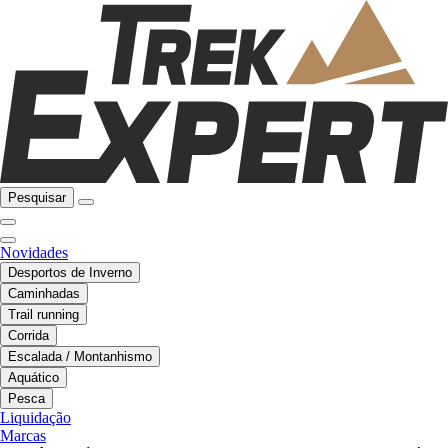
Pesquisar
Novidades
Desportos de Inverno
Caminhadas
Trail running
Corrida
Escalada / Montanhismo
Aquático
Pesca
Liquidação
Marcas