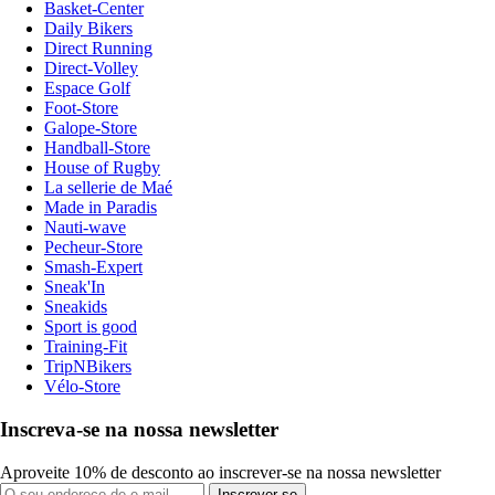
Basket-Center
Daily Bikers
Direct Running
Direct-Volley
Espace Golf
Foot-Store
Galope-Store
Handball-Store
House of Rugby
La sellerie de Maé
Made in Paradis
Nauti-wave
Pecheur-Store
Smash-Expert
Sneak'In
Sneakids
Sport is good
Training-Fit
TripNBikers
Vélo-Store
Inscreva-se na nossa newsletter
Aproveite 10% de desconto ao inscrever-se na nossa newsletter
Inscrever-se