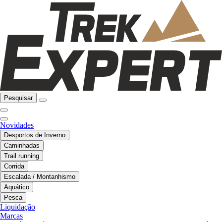
Pesquisar
Novidades
Desportos de Inverno
Caminhadas
Trail running
Corrida
Escalada / Montanhismo
Aquático
Pesca
Liquidação
Marcas