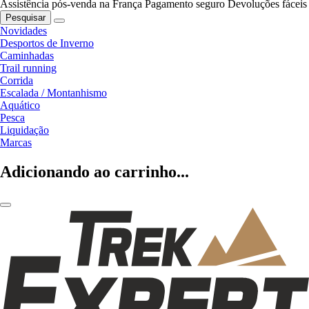
Assistência pós-venda na França
Pagamento seguro
Devoluções fáceis
Pesquisar
Novidades
Desportos de Inverno
Caminhadas
Trail running
Corrida
Escalada / Montanhismo
Aquático
Pesca
Liquidação
Marcas
Adicionando ao carrinho...