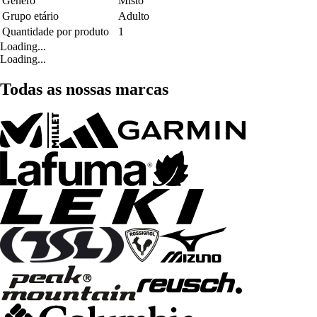
Género
Misto
Grupo etário
Adulto
Quantidade por produto
1
Loading...
Loading...
Todas as nossas marcas