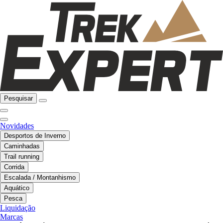
Pesquisar
Novidades
Desportos de Inverno
Caminhadas
Trail running
Corrida
Escalada / Montanhismo
Aquático
Pesca
Liquidação
Marcas