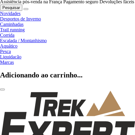
Assistência pós-venda na França
Pagamento seguro
Devoluções fáceis
Pesquisar
Novidades
Desportos de Inverno
Caminhadas
Trail running
Corrida
Escalada / Montanhismo
Aquático
Pesca
Liquidação
Marcas
Adicionando ao carrinho...