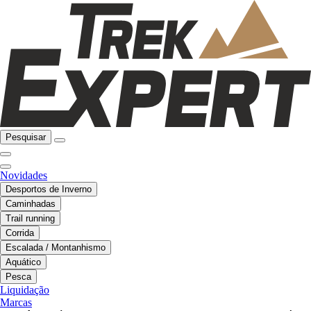
Pesquisar
Novidades
Desportos de Inverno
Caminhadas
Trail running
Corrida
Escalada / Montanhismo
Aquático
Pesca
Liquidação
Marcas