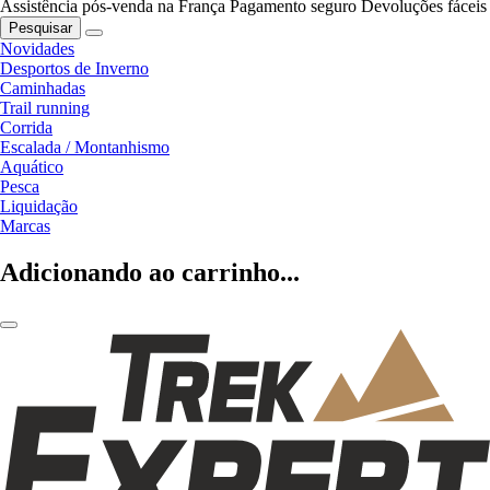
Assistência pós-venda na França
Pagamento seguro
Devoluções fáceis
Pesquisar
Novidades
Desportos de Inverno
Caminhadas
Trail running
Corrida
Escalada / Montanhismo
Aquático
Pesca
Liquidação
Marcas
Adicionando ao carrinho...