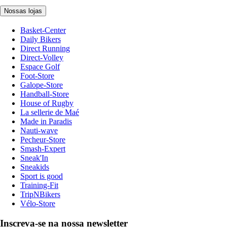
Nossas lojas
Basket-Center
Daily Bikers
Direct Running
Direct-Volley
Espace Golf
Foot-Store
Galope-Store
Handball-Store
House of Rugby
La sellerie de Maé
Made in Paradis
Nauti-wave
Pecheur-Store
Smash-Expert
Sneak'In
Sneakids
Sport is good
Training-Fit
TripNBikers
Vélo-Store
Inscreva-se na nossa newsletter