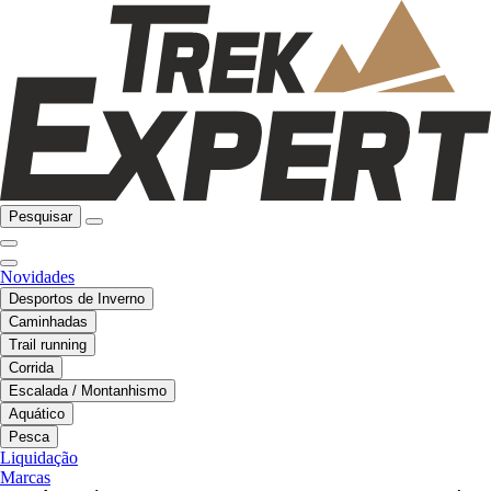
Pesquisar
Novidades
Desportos de Inverno
Caminhadas
Trail running
Corrida
Escalada / Montanhismo
Aquático
Pesca
Liquidação
Marcas