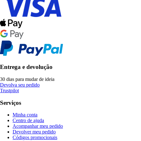
Entrega e devolução
30 dias para mudar de ideia
Devolva seu pedido
Trustpilot
Serviços
Minha conta
Centro de ajuda
Acompanhar meu pedido
Devolver meu pedido
Códigos promocionais