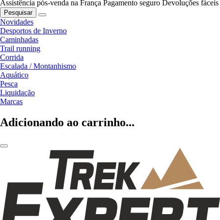
Assistência pós-venda na França
Pagamento seguro
Devoluções fáceis
Pesquisar
Novidades
Desportos de Inverno
Caminhadas
Trail running
Corrida
Escalada / Montanhismo
Aquático
Pesca
Liquidação
Marcas
Adicionando ao carrinho...