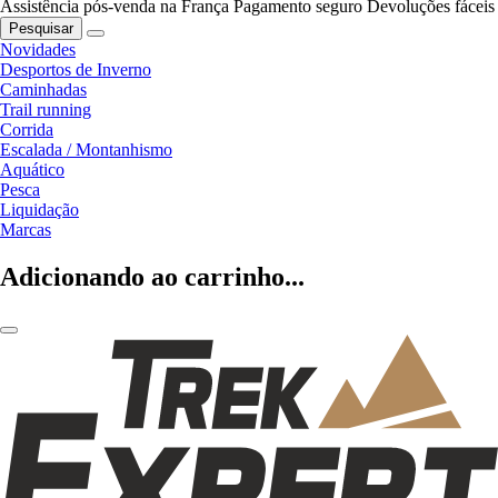
Assistência pós-venda na França
Pagamento seguro
Devoluções fáceis
Pesquisar
Novidades
Desportos de Inverno
Caminhadas
Trail running
Corrida
Escalada / Montanhismo
Aquático
Pesca
Liquidação
Marcas
Adicionando ao carrinho...