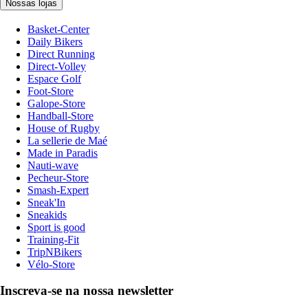
Nossas lojas
Basket-Center
Daily Bikers
Direct Running
Direct-Volley
Espace Golf
Foot-Store
Galope-Store
Handball-Store
House of Rugby
La sellerie de Maé
Made in Paradis
Nauti-wave
Pecheur-Store
Smash-Expert
Sneak'In
Sneakids
Sport is good
Training-Fit
TripNBikers
Vélo-Store
Inscreva-se na nossa newsletter