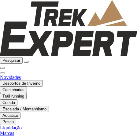
Pesquisar
Novidades
Desportos de Inverno
Caminhadas
Trail running
Corrida
Escalada / Montanhismo
Aquático
Pesca
Liquidação
Marcas