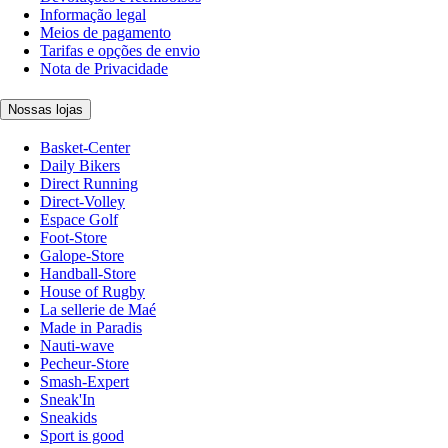
Informação legal
Meios de pagamento
Tarifas e opções de envio
Nota de Privacidade
Nossas lojas
Basket-Center
Daily Bikers
Direct Running
Direct-Volley
Espace Golf
Foot-Store
Galope-Store
Handball-Store
House of Rugby
La sellerie de Maé
Made in Paradis
Nauti-wave
Pecheur-Store
Smash-Expert
Sneak'In
Sneakids
Sport is good