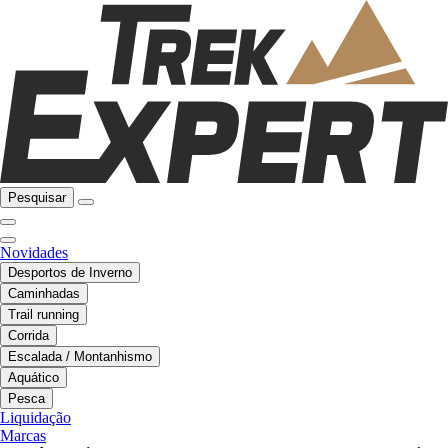
Pesquisar
Novidades
Desportos de Inverno
Caminhadas
Trail running
Corrida
Escalada / Montanhismo
Aquático
Pesca
Liquidação
Marcas