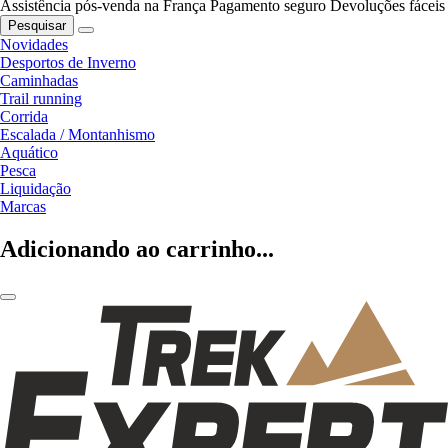
Assistência pós-venda na França
Pagamento seguro
Devoluções fáceis
Pesquisar
Novidades
Desportos de Inverno
Caminhadas
Trail running
Corrida
Escalada / Montanhismo
Aquático
Pesca
Liquidação
Marcas
Adicionando ao carrinho...