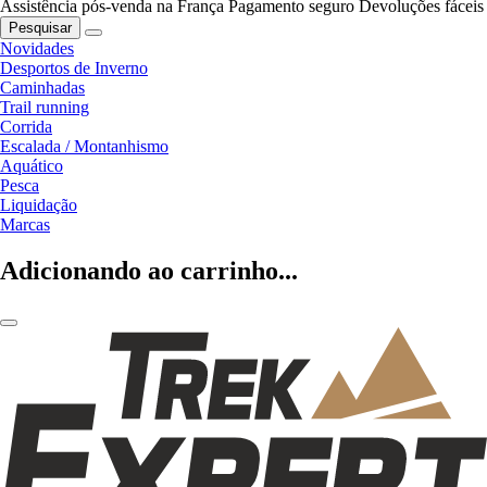
Assistência pós-venda na França
Pagamento seguro
Devoluções fáceis
Pesquisar
Novidades
Desportos de Inverno
Caminhadas
Trail running
Corrida
Escalada / Montanhismo
Aquático
Pesca
Liquidação
Marcas
Adicionando ao carrinho...