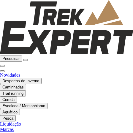
Pesquisar
Novidades
Desportos de Inverno
Caminhadas
Trail running
Corrida
Escalada / Montanhismo
Aquático
Pesca
Liquidação
Marcas