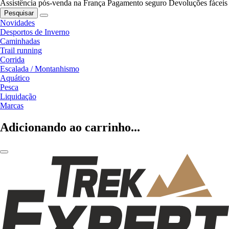
Assistência pós-venda na França
Pagamento seguro
Devoluções fáceis
Pesquisar
Novidades
Desportos de Inverno
Caminhadas
Trail running
Corrida
Escalada / Montanhismo
Aquático
Pesca
Liquidação
Marcas
Adicionando ao carrinho...