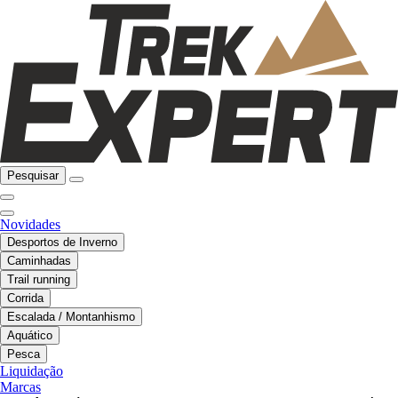
Pesquisar
Novidades
Desportos de Inverno
Caminhadas
Trail running
Corrida
Escalada / Montanhismo
Aquático
Pesca
Liquidação
Marcas