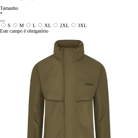
Tamanho
*
S
M
L
XL
2XL
3XL
Este campo é obrigatório