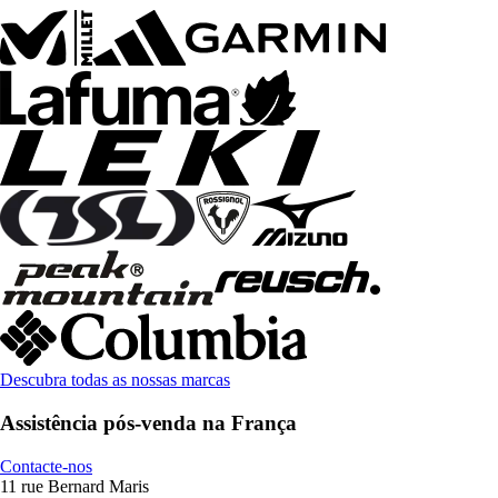
Descubra todas as nossas marcas
Assistência pós-venda na França
Contacte-nos
11 rue Bernard Maris