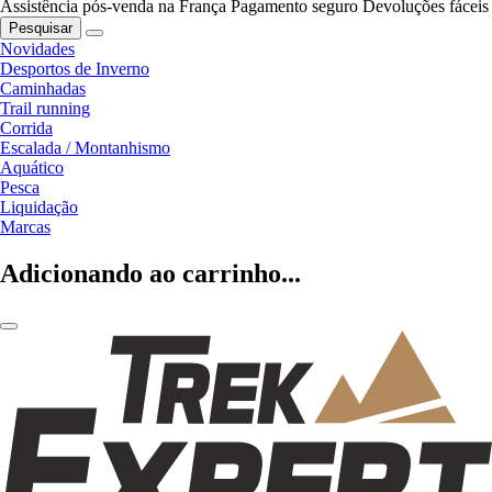
Assistência pós-venda na França
Pagamento seguro
Devoluções fáceis
Pesquisar
Novidades
Desportos de Inverno
Caminhadas
Trail running
Corrida
Escalada / Montanhismo
Aquático
Pesca
Liquidação
Marcas
Adicionando ao carrinho...