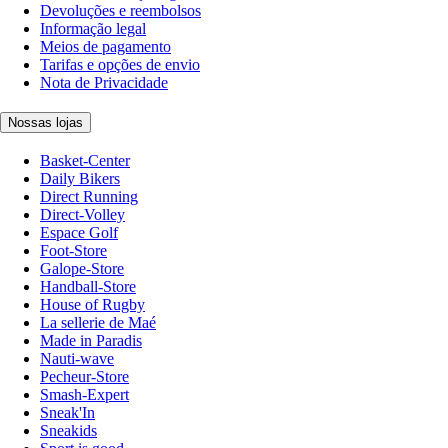
Devoluções e reembolsos
Informação legal
Meios de pagamento
Tarifas e opções de envio
Nota de Privacidade
Nossas lojas
Basket-Center
Daily Bikers
Direct Running
Direct-Volley
Espace Golf
Foot-Store
Galope-Store
Handball-Store
House of Rugby
La sellerie de Maé
Made in Paradis
Nauti-wave
Pecheur-Store
Smash-Expert
Sneak'In
Sneakids