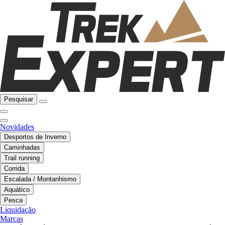
Pesquisar
Novidades
Desportos de Inverno
Caminhadas
Trail running
Corrida
Escalada / Montanhismo
Aquático
Pesca
Liquidação
Marcas