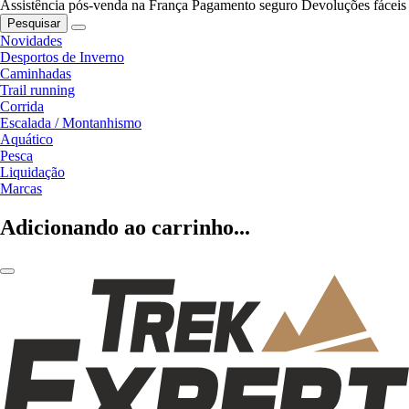
Assistência pós-venda na França
Pagamento seguro
Devoluções fáceis
Pesquisar
Novidades
Desportos de Inverno
Caminhadas
Trail running
Corrida
Escalada / Montanhismo
Aquático
Pesca
Liquidação
Marcas
Adicionando ao carrinho...