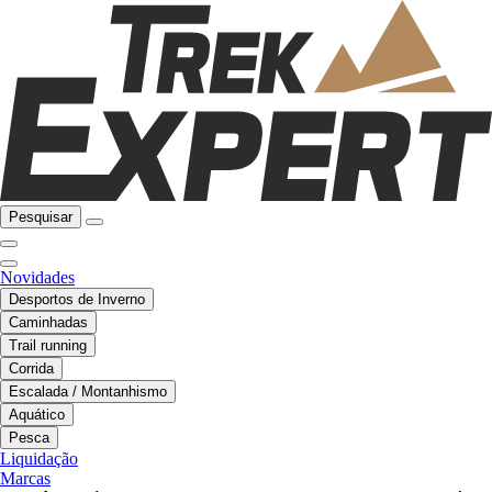
Pesquisar
Novidades
Desportos de Inverno
Caminhadas
Trail running
Corrida
Escalada / Montanhismo
Aquático
Pesca
Liquidação
Marcas