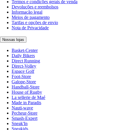
Termos e condições gerais de venda
Devoluções e reembolsos
Informação legal
Meios de pagamento
Tarifas e opções de envio
Nota de Privacidade
Nossas lojas
Basket-Center
Daily Bikers
Direct Running
Direct-Volley
Espace Golf
Foot-Store
Galope-Store
Handball-Store
House of Rugby
La sellerie de Maé
Made in Paradis
Nauti-wave
Pecheur-Store
Smash-Expert
Sneak'In
Sneakids