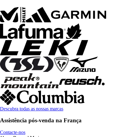
Descubra todas as nossas marcas
Assistência pós-venda na França
Contacte-nos