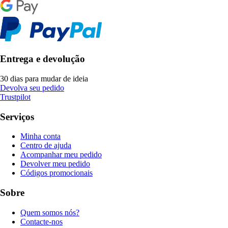
Entrega e devolução
30 dias para mudar de ideia
Devolva seu pedido
Trustpilot
Serviços
Minha conta
Centro de ajuda
Acompanhar meu pedido
Devolver meu pedido
Códigos promocionais
Sobre
Quem somos nós?
Contacte-nos