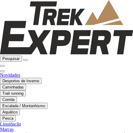
Pesquisar
Novidades
Desportos de Inverno
Caminhadas
Trail running
Corrida
Escalada / Montanhismo
Aquático
Pesca
Liquidação
Marcas