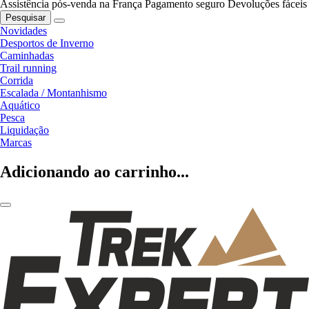
Assistência pós-venda na França
Pagamento seguro
Devoluções fáceis
Pesquisar
Novidades
Desportos de Inverno
Caminhadas
Trail running
Corrida
Escalada / Montanhismo
Aquático
Pesca
Liquidação
Marcas
Adicionando ao carrinho...