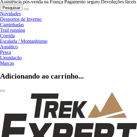
Assistência pós-venda na França
Pagamento seguro
Devoluções fáceis
Pesquisar
Novidades
Desportos de Inverno
Caminhadas
Trail running
Corrida
Escalada / Montanhismo
Aquático
Pesca
Liquidação
Marcas
Adicionando ao carrinho...