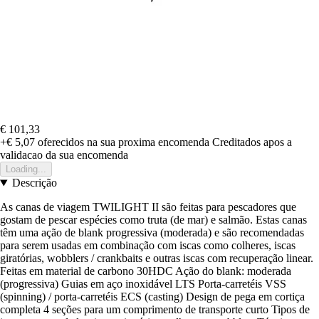
€ 101,33
+€ 5,07
oferecidos na sua proxima encomenda
Creditados apos a
validacao da sua encomenda
Loading...
Descrição
As canas de viagem TWILIGHT II são feitas para pescadores que
gostam de pescar espécies como truta (de mar) e salmão. Estas canas
têm uma ação de blank progressiva (moderada) e são recomendadas
para serem usadas em combinação com iscas como colheres, iscas
giratórias, wobblers / crankbaits e outras iscas com recuperação linear.
Feitas em material de carbono 30HDC Ação do blank: moderada
(progressiva) Guias em aço inoxidável LTS Porta-carretéis VSS
(spinning) / porta-carretéis ECS (casting) Design de pega em cortiça
completa 4 seções para um comprimento de transporte curto Tipos de