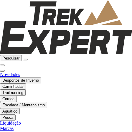
Pesquisar
Novidades
Desportos de Inverno
Caminhadas
Trail running
Corrida
Escalada / Montanhismo
Aquático
Pesca
Liquidação
Marcas