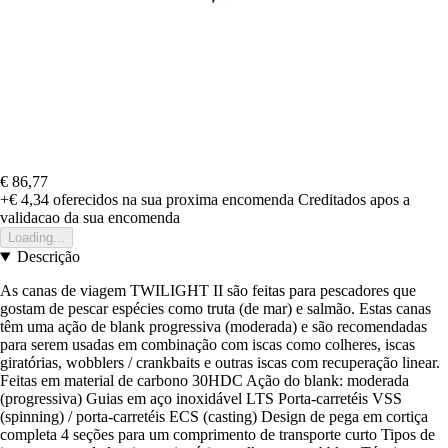
€ 86,77
+€ 4,34
oferecidos na sua proxima encomenda
Creditados apos a
validacao da sua encomenda
Loading...
Descrição
As canas de viagem TWILIGHT II são feitas para pescadores que
gostam de pescar espécies como truta (de mar) e salmão. Estas canas
têm uma ação de blank progressiva (moderada) e são recomendadas
para serem usadas em combinação com iscas como colheres, iscas
giratórias, wobblers / crankbaits e outras iscas com recuperação linear.
Feitas em material de carbono 30HDC Ação do blank: moderada
(progressiva) Guias em aço inoxidável LTS Porta-carretéis VSS
(spinning) / porta-carretéis ECS (casting) Design de pega em cortiça
completa 4 seções para um comprimento de transporte curto Tipos de