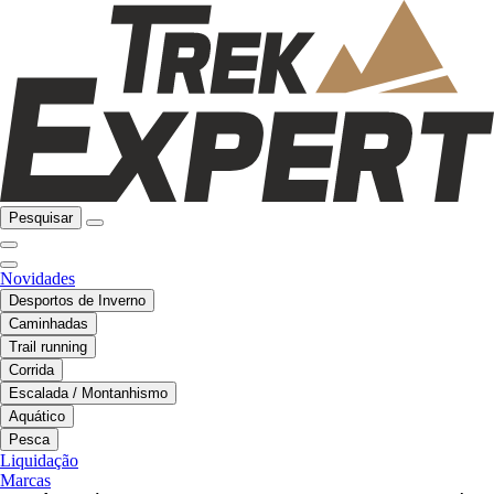
Pesquisar
Novidades
Desportos de Inverno
Caminhadas
Trail running
Corrida
Escalada / Montanhismo
Aquático
Pesca
Liquidação
Marcas