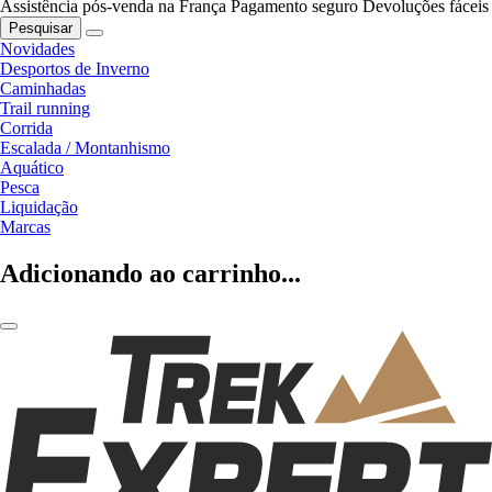
Assistência pós-venda na França
Pagamento seguro
Devoluções fáceis
Pesquisar
Novidades
Desportos de Inverno
Caminhadas
Trail running
Corrida
Escalada / Montanhismo
Aquático
Pesca
Liquidação
Marcas
Adicionando ao carrinho...