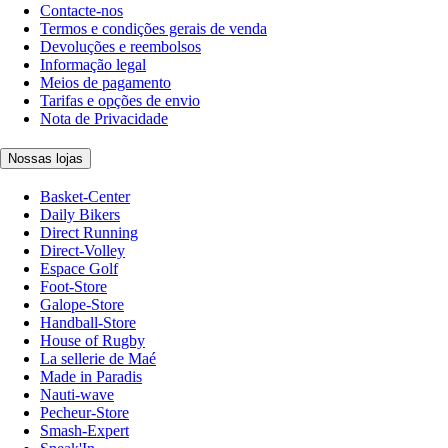
Contacte-nos
Termos e condições gerais de venda
Devoluções e reembolsos
Informação legal
Meios de pagamento
Tarifas e opções de envio
Nota de Privacidade
Nossas lojas
Basket-Center
Daily Bikers
Direct Running
Direct-Volley
Espace Golf
Foot-Store
Galope-Store
Handball-Store
House of Rugby
La sellerie de Maé
Made in Paradis
Nauti-wave
Pecheur-Store
Smash-Expert