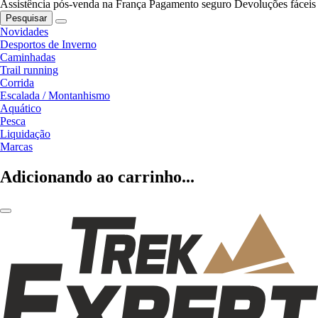
Assistência pós-venda na França
Pagamento seguro
Devoluções fáceis
Pesquisar
Novidades
Desportos de Inverno
Caminhadas
Trail running
Corrida
Escalada / Montanhismo
Aquático
Pesca
Liquidação
Marcas
Adicionando ao carrinho...