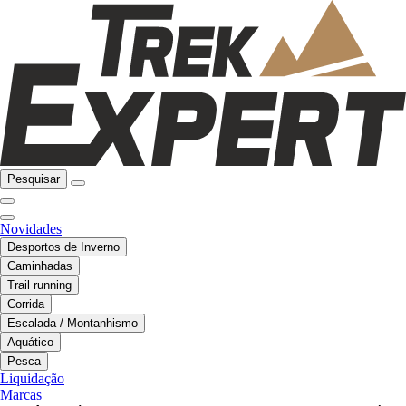
Pesquisar
Novidades
Desportos de Inverno
Caminhadas
Trail running
Corrida
Escalada / Montanhismo
Aquático
Pesca
Liquidação
Marcas