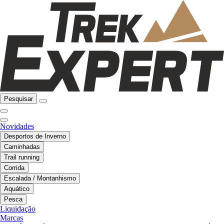
Pesquisar
Novidades
Desportos de Inverno
Caminhadas
Trail running
Corrida
Escalada / Montanhismo
Aquático
Pesca
Liquidação
Marcas