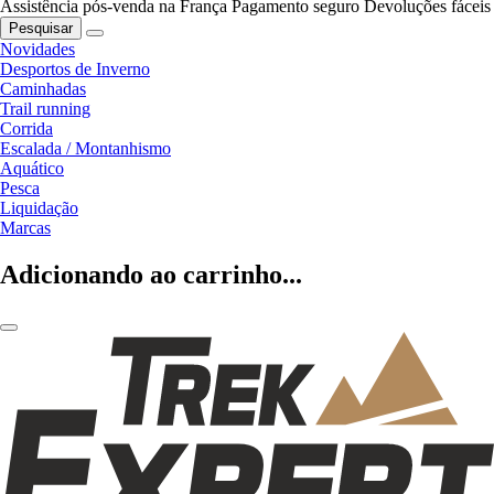
Assistência pós-venda na França
Pagamento seguro
Devoluções fáceis
Pesquisar
Novidades
Desportos de Inverno
Caminhadas
Trail running
Corrida
Escalada / Montanhismo
Aquático
Pesca
Liquidação
Marcas
Adicionando ao carrinho...