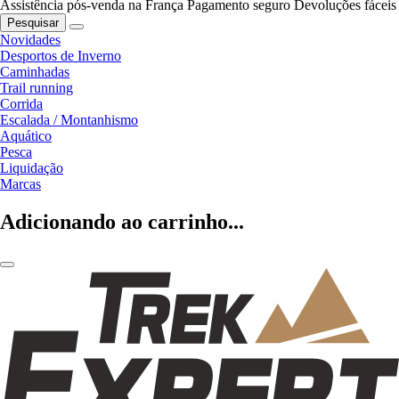
Assistência pós-venda na França
Pagamento seguro
Devoluções fáceis
Pesquisar
Novidades
Desportos de Inverno
Caminhadas
Trail running
Corrida
Escalada / Montanhismo
Aquático
Pesca
Liquidação
Marcas
Adicionando ao carrinho...