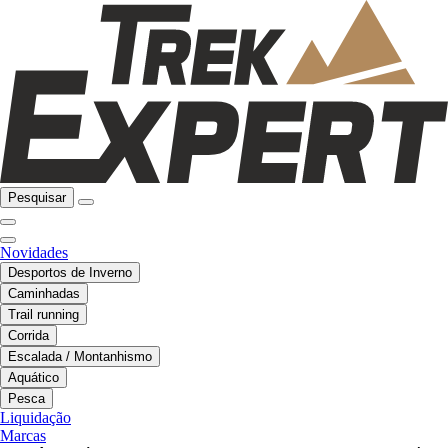
Pesquisar
Novidades
Desportos de Inverno
Caminhadas
Trail running
Corrida
Escalada / Montanhismo
Aquático
Pesca
Liquidação
Marcas