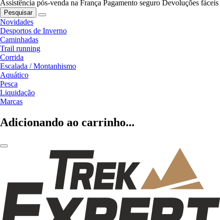
Assistência pós-venda na França
Pagamento seguro
Devoluções fáceis
Pesquisar
Novidades
Desportos de Inverno
Caminhadas
Trail running
Corrida
Escalada / Montanhismo
Aquático
Pesca
Liquidação
Marcas
Adicionando ao carrinho...