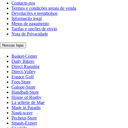
Contacte-nos
Termos e condições gerais de venda
Devoluções e reembolsos
Informação legal
Meios de pagamento
Tarifas e opções de envio
Nota de Privacidade
Nossas lojas
Basket-Center
Daily Bikers
Direct Running
Direct-Volley
Espace Golf
Foot-Store
Galope-Store
Handball-Store
House of Rugby
La sellerie de Maé
Made in Paradis
Nauti-wave
Pecheur-Store
Smash-Expert