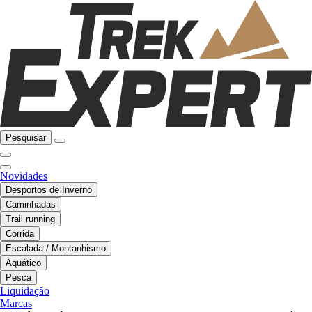
Pesquisar
Novidades
Desportos de Inverno
Caminhadas
Trail running
Corrida
Escalada / Montanhismo
Aquático
Pesca
Liquidação
Marcas