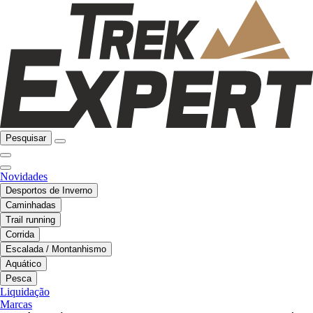
Pesquisar
Novidades
Desportos de Inverno
Caminhadas
Trail running
Corrida
Escalada / Montanhismo
Aquático
Pesca
Liquidação
Marcas