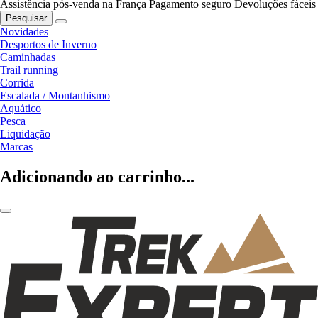
Assistência pós-venda na França
Pagamento seguro
Devoluções fáceis
Pesquisar
Novidades
Desportos de Inverno
Caminhadas
Trail running
Corrida
Escalada / Montanhismo
Aquático
Pesca
Liquidação
Marcas
Adicionando ao carrinho...