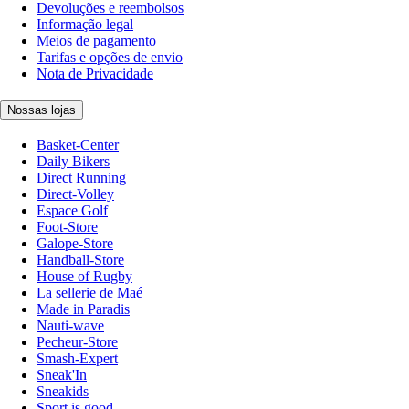
Devoluções e reembolsos
Informação legal
Meios de pagamento
Tarifas e opções de envio
Nota de Privacidade
Nossas lojas
Basket-Center
Daily Bikers
Direct Running
Direct-Volley
Espace Golf
Foot-Store
Galope-Store
Handball-Store
House of Rugby
La sellerie de Maé
Made in Paradis
Nauti-wave
Pecheur-Store
Smash-Expert
Sneak'In
Sneakids
Sport is good