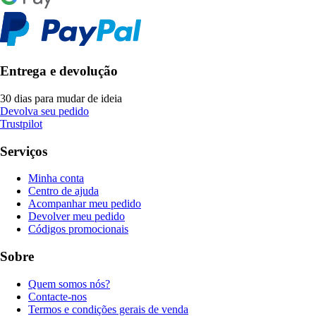
Entrega e devolução
30 dias para mudar de ideia
Devolva seu pedido
Trustpilot
Serviços
Minha conta
Centro de ajuda
Acompanhar meu pedido
Devolver meu pedido
Códigos promocionais
Sobre
Quem somos nós?
Contacte-nos
Termos e condições gerais de venda