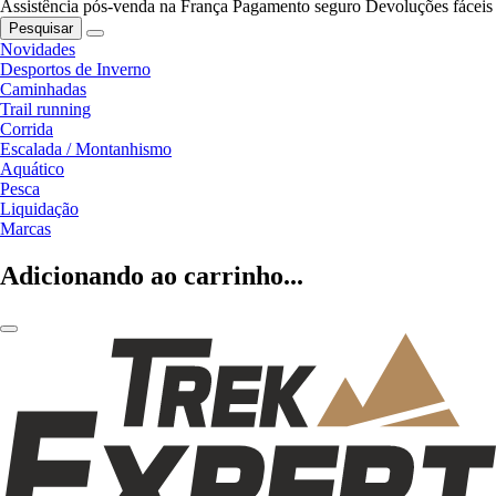
Assistência pós-venda na França
Pagamento seguro
Devoluções fáceis
Pesquisar
Novidades
Desportos de Inverno
Caminhadas
Trail running
Corrida
Escalada / Montanhismo
Aquático
Pesca
Liquidação
Marcas
Adicionando ao carrinho...