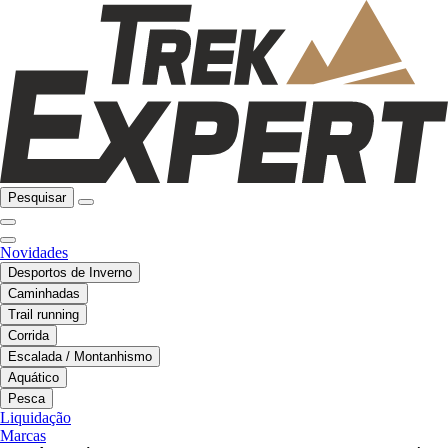
Pesquisar
Novidades
Desportos de Inverno
Caminhadas
Trail running
Corrida
Escalada / Montanhismo
Aquático
Pesca
Liquidação
Marcas