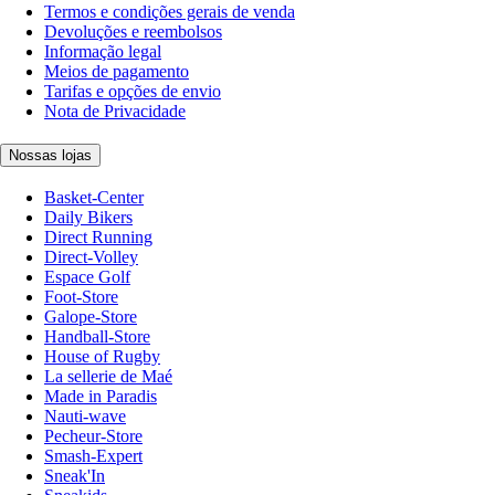
Termos e condições gerais de venda
Devoluções e reembolsos
Informação legal
Meios de pagamento
Tarifas e opções de envio
Nota de Privacidade
Nossas lojas
Basket-Center
Daily Bikers
Direct Running
Direct-Volley
Espace Golf
Foot-Store
Galope-Store
Handball-Store
House of Rugby
La sellerie de Maé
Made in Paradis
Nauti-wave
Pecheur-Store
Smash-Expert
Sneak'In