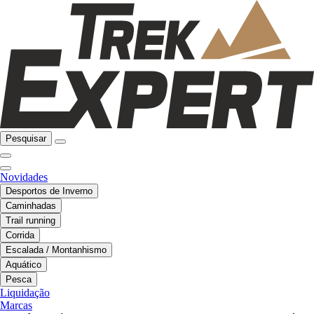
Pesquisar
Novidades
Desportos de Inverno
Caminhadas
Trail running
Corrida
Escalada / Montanhismo
Aquático
Pesca
Liquidação
Marcas