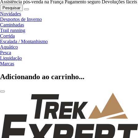
Assistência pós-venda na França
Pagamento seguro
Devoluções fáceis
Pesquisar
Novidades
Desportos de Inverno
Caminhadas
Trail running
Corrida
Escalada / Montanhismo
Aquático
Pesca
Liquidação
Marcas
Adicionando ao carrinho...