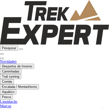
Pesquisar
Novidades
Desportos de Inverno
Caminhadas
Trail running
Corrida
Escalada / Montanhismo
Aquático
Pesca
Liquidação
Marcas