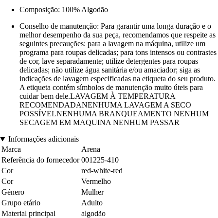
Composição: 100% Algodão
Conselho de manutenção: Para garantir uma longa duração e o
melhor desempenho da sua peça, recomendamos que respeite as
seguintes precauções: para a lavagem na máquina, utilize um
programa para roupas delicadas; para tons intensos ou contrastes
de cor, lave separadamente; utilize detergentes para roupas
delicadas; não utilize água sanitária e/ou amaciador; siga as
indicações de lavagem especificadas na etiqueta do seu produto.
A etiqueta contém símbolos de manutenção muito úteis para
cuidar bem dele.LAVAGEM À TEMPERATURA
RECOMENDADANENHUMA LAVAGEM A SECO
POSSÍVELNENHUMA BRANQUEAMENTO NENHUM
SECAGEM EM MAQUINA NENHUM PASSAR
Informações adicionais
Marca
Arena
Referência do fornecedor
001225-410
Cor
red-white-red
Cor
Vermelho
Género
Mulher
Grupo etário
Adulto
Material principal
algodão