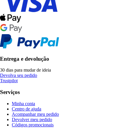
Entrega e devolução
30 dias para mudar de ideia
Devolva seu pedido
Trustpilot
Serviços
Minha conta
Centro de ajuda
Acompanhar meu pedido
Devolver meu pedido
Códigos promocionais