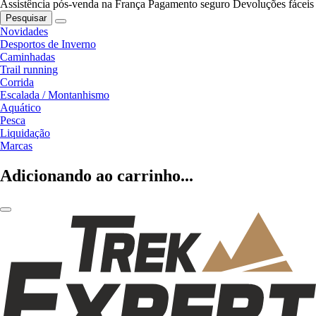
Assistência pós-venda na França
Pagamento seguro
Devoluções fáceis
Pesquisar
Novidades
Desportos de Inverno
Caminhadas
Trail running
Corrida
Escalada / Montanhismo
Aquático
Pesca
Liquidação
Marcas
Adicionando ao carrinho...